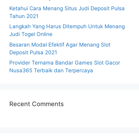
Ketahui Cara Menang Situs Judi Deposit Pulsa
Tahun 2021
Langkah Yang Harus Ditempuh Untuk Menang
Judi Togel Online
Besaran Modal Efektif Agar Menang Slot
Deposit Pulsa 2021
Provider Ternama Bandar Games Slot Gacor
Nusa365 Terbaik dan Terpercaya
Recent Comments