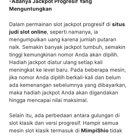
-Adanya Jackpot Progresif Yang
Menguntungkan
Dalam permainan slot jackpot progresif di
situs
judi slot online
, seperti namanya, ia
mengumpulkan uang karena jumlah putaran
naik. Semakin banyak jackpot tumbuh, semakin
tinggi kemungkinan nomor Anda akan dipilih.
Hadiah jackpot diatur ulang setiap kali
meningkat ke level baru. Pada beberapa mesin,
jika nomor Anda dipilih berkali-kali dan belum
ada kemenangan sebelumnya yang dibayarkan,
maka hadiah jackpot Anda akan digandakan
hingga mencapai nilai maksimal.
Selain itu, ada perbedaan antara gulungan di
slot klasik dan versi progresif. Hampir semua
mesin slot klasik termasuk di
MimpiShio
tidak