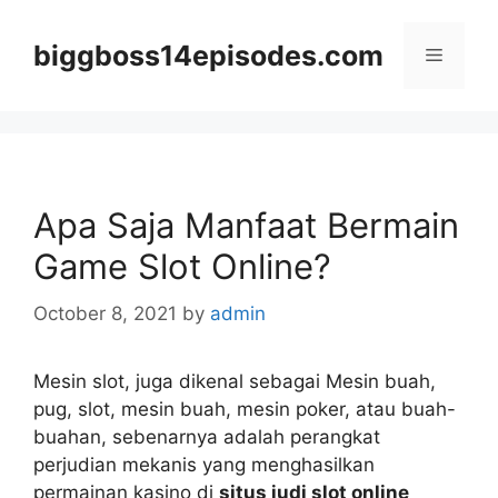
Skip
to
biggboss14episodes.com
Menu
content
Apa Saja Manfaat Bermain
Game Slot Online?
October 8, 2021
by
admin
Mesin slot, juga dikenal sebagai Mesin buah,
pug, slot, mesin buah, mesin poker, atau buah-
buahan, sebenarnya adalah perangkat
perjudian mekanis yang menghasilkan
permainan kasino di
situs judi slot online