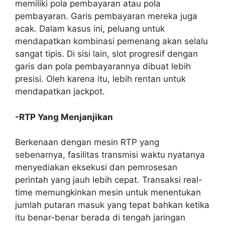
memiliki pola pembayaran atau pola
pembayaran. Garis pembayaran mereka juga
acak. Dalam kasus ini, peluang untuk
mendapatkan kombinasi pemenang akan selalu
sangat tipis. Di sisi lain, slot progresif dengan
garis dan pola pembayarannya dibuat lebih
presisi. Oleh karena itu, lebih rentan untuk
mendapatkan jackpot.
-RTP Yang Menjanjikan
Berkenaan dengan mesin RTP yang
sebenarnya, fasilitas transmisi waktu nyatanya
menyediakan eksekusi dan pemrosesan
perintah yang jauh lebih cepat. Transaksi real-
time memungkinkan mesin untuk menentukan
jumlah putaran masuk yang tepat bahkan ketika
itu benar-benar berada di tengah jaringan